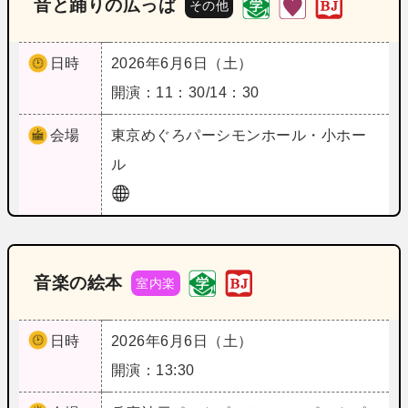
音と踊りの広っぱ
その他
日時
2026年6月6日（土）
開演：11：30/14：30
会場
東京
めぐろパーシモンホール・小ホー
ル
音楽の絵本
室内楽
日時
2026年6月6日（土）
開演：13:30