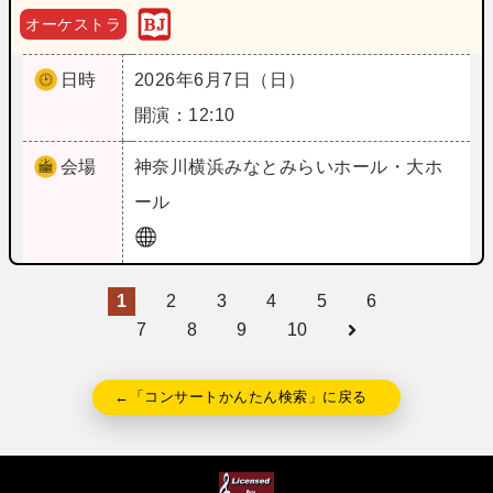
オーケストラ
日時
2026年6月7日（日）
開演：12:10
会場
神奈川
横浜みなとみらいホール・大ホ
ール
1
2
3
4
5
6
7
8
9
10
←「コンサートかんたん検索」に戻る