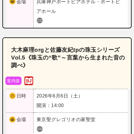
会場
兵庫
神戸ポートピアホテル・ポートピ
アホール
大木麻理orgと佐藤友紀tpの珠玉シリーズ
Vol.5《珠玉の“歌”～言葉から生まれた音の
調べ》
室内楽
日時
2026年6月6日（土）
開演：14:00
会場
東京
聖グレゴリオの家聖堂