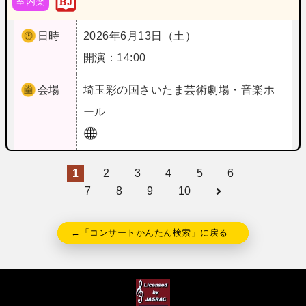
室内楽
日時
2026年6月13日（土）
開演：14:00
会場
埼玉
彩の国さいたま芸術劇場・音楽ホ
ール
1
2
3
4
5
6
7
8
9
10
←「コンサートかんたん検索」に戻る