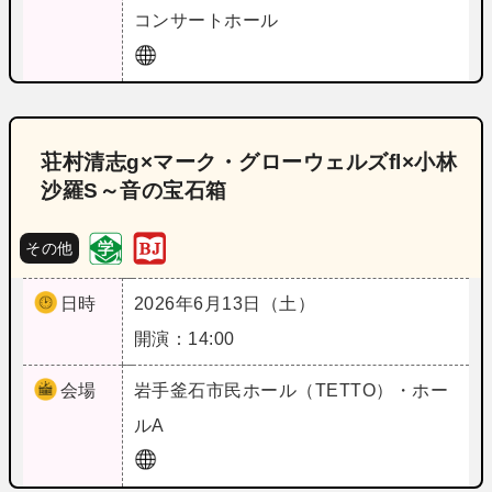
コンサートホール
荘村清志g×マーク・グローウェルズfl×小林
沙羅S～音の宝石箱
その他
日時
2026年6月13日（土）
開演：14:00
会場
岩手
釜石市民ホール（TETTO）・ホー
ルA