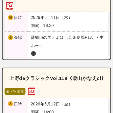
日時
2026年6月11日（木）
開演：18:30
会場
愛知
穂の国とよはし芸術劇場PLAT・主
ホール
上野deクラシックVol.119《栗山かなえcl》
弦・管楽器
日時
2026年6月12日（金）
開演：14:00