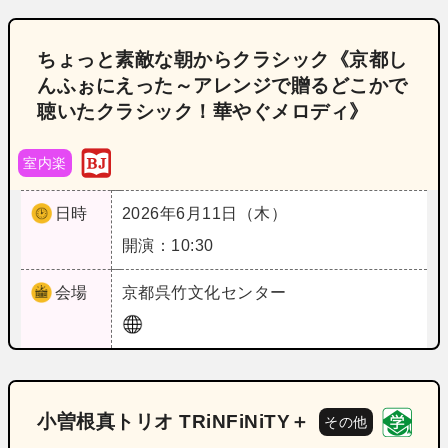
ちょっと素敵な朝からクラシック《京都し
んふぉにえった～アレンジで贈るどこかで
聴いたクラシック！華やぐメロディ》
室内楽
日時
2026年6月11日（木）
開演：10:30
会場
京都
呉竹文化センター
小曽根真トリオ TRiNFiNiTY＋
その他