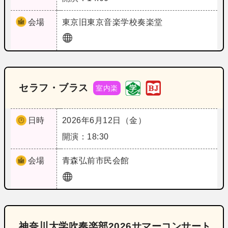
会場
東京
旧東京音楽学校奏楽堂
セラフ・ブラス
室内楽
日時
2026年6月12日（金）
開演：18:30
会場
青森
弘前市民会館
神奈川大学吹奏楽部2026サマーコンサート