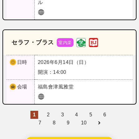
ル
セラフ・ブラス
室内楽
日時
2026年6月14日（日）
開演：14:00
会場
福島
會津風雅堂
1
2
3
4
5
6
7
8
9
10