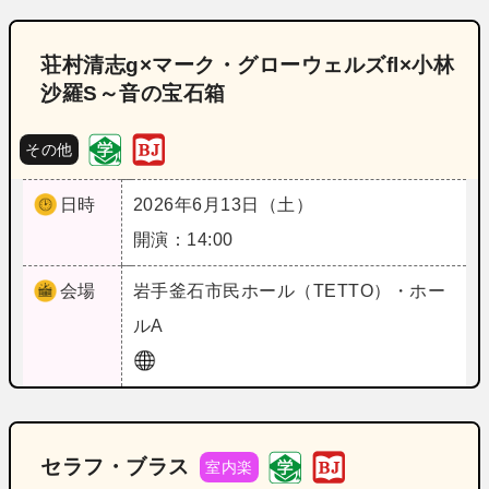
荘村清志g×マーク・グローウェルズfl×小林
沙羅S～音の宝石箱
その他
日時
2026年6月13日（土）
開演：14:00
会場
岩手
釜石市民ホール（TETTO）・ホー
ルA
セラフ・ブラス
室内楽