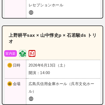
レセプションホール
上野耕平sax × 山中惇史p × 石若駿ds トリ
オ
室内楽
日時
2026年6月13日（土）
開演：14:00
会場
広島
呉信用金庫ホール（呉市文化ホー
ル）