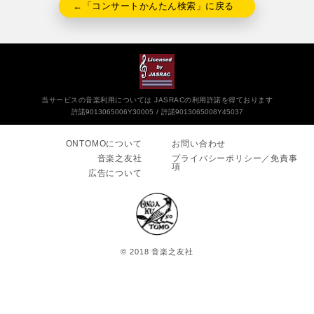
←「コンサートかんたん検索」に戻る
当サービスの音楽利用については JASRACの利用許諾を得ております
許諾9013065006Y30005
許諾9013065008Y45037
ONTOMOについて
お問い合わせ
音楽之友社
プライバシーポリシー／免責事
項
広告について
© 2018 音楽之友社