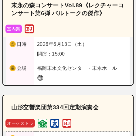
末永の森コンサートVol.89《レクチャーコ
ンサート第6弾 バルトークの傑作》
室内楽
日時
2026年6月13日（土）
開演：15:00
会場
福岡
末永文化センター・末永ホール
山形交響楽団第334回定期演奏会
オーケストラ