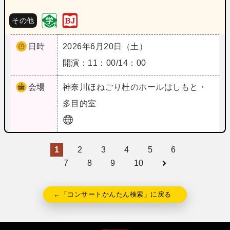
その他
日時
2026年6月20日（土）
開演：11：00/14：00
会場
神奈川
ほねごり杜のホールはしもと・
多目的室
1
2
3
4
5
6
7
8
9
10
←「コンサートかんたん検索」に戻る