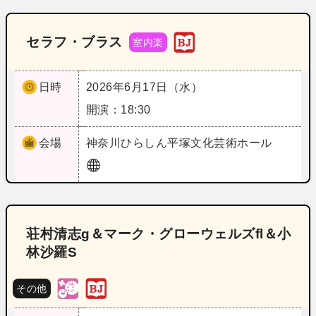
セラフ・ブラス
室内楽
日時
2026年6月17日（水）
開演：18:30
会場
神奈川
ひらしん平塚文化芸術ホール
荘村清志g＆マーク・グローウェルズfl＆小
林沙羅S
その他