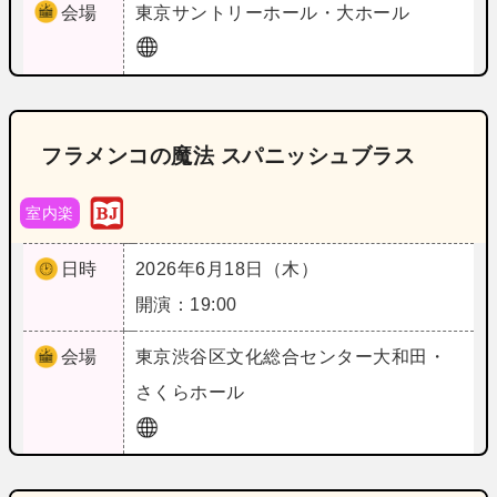
会場
東京
サントリーホール・大ホール
フラメンコの魔法 スパニッシュブラス
室内楽
日時
2026年6月18日（木）
開演：19:00
会場
東京
渋谷区文化総合センター大和田・
さくらホール