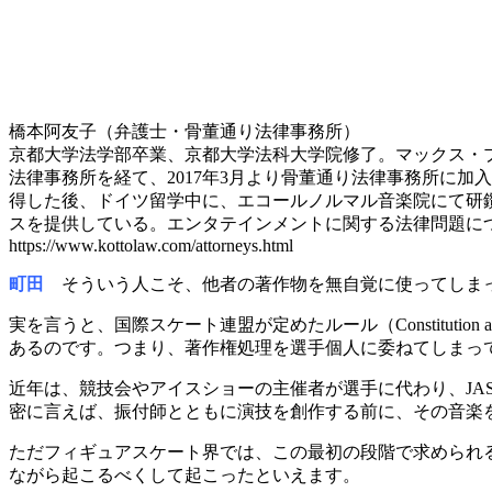
橋本阿友子（弁護士・骨董通り法律事務所）
京都大学法学部卒業、京都大学法科大学院修了。マックス・プランク知的財産研究
法律事務所を経て、2017年3月より骨董通り法律事務所に加
得した後、ドイツ留学中に、エコールノルマル音楽院にて研
スを提供している。エンタテインメントに関する法律問題に
https://www.kottolaw.com/attorneys.html
町田
そういう人こそ、他者の著作物を無自覚に使ってしま
実を言うと、国際スケート連盟が定めたルール（Constitution and G
あるのです。つまり、著作権処理を選手個人に委ねてしまっ
近年は、競技会やアイスショーの主催者が選手に代わり、JA
密に言えば、振付師とともに演技を創作する前に、その音楽
ただフィギュアスケート界では、この最初の段階で求められ
ながら起こるべくして起こったといえます。