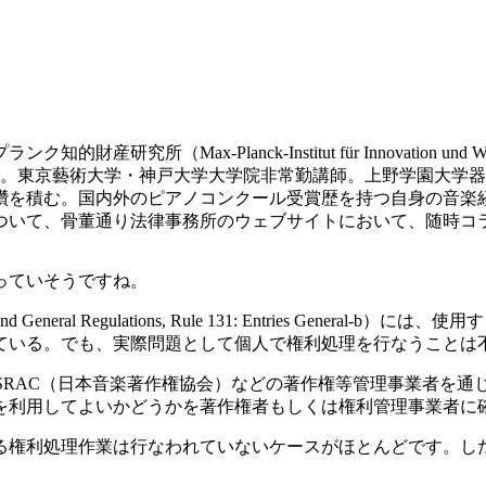
所（Max-Planck-Institut für Innovation un
入。東京藝術大学・神戸大学大学院非常勤講師。上野学園大学器
鑽を積む。国内外のピアノコンクール受賞歴を持つ自身の音楽
ついて、骨董通り法律事務所のウェブサイトにおいて、随時コ
っていそうですね。
eneral Regulations, Rule 131: Entries Gen
ている。でも、実際問題として個人で権利処理を行なうことは
SRAC（日本音楽著作権協会）などの著作権等管理事業者を
を利用してよいかどうかを著作権者もしくは権利管理事業者に
る権利処理作業は行なわれていないケースがほとんどです。し