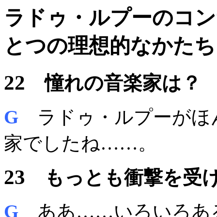
ラドゥ・ルプーのコン
とつの理想的なかたち
22
憧れの音楽家は？
G
ラドゥ・ルプー
がほ
家
でしたね……。
23
もっとも衝撃を受
G
ああ……いろいろあ