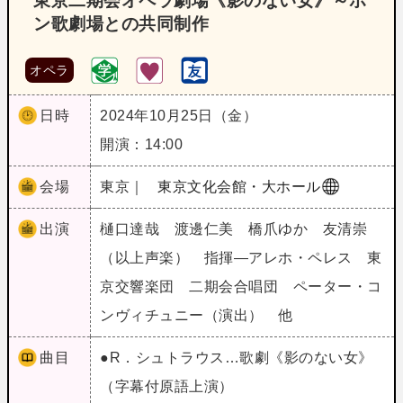
東京二期会オペラ劇場《影のない女》～ボ
ン歌劇場との共同制作
オペラ
日時
2024年10月25日（金）
開演：14:00
会場
東京｜
東京文化会館・大ホール
出演
樋口達哉 渡邊仁美 橋爪ゆか 友清崇
（以上声楽） 指揮―アレホ・ペレス 東
京交響楽団 二期会合唱団 ペーター・コ
ンヴィチュニー（演出） 他
曲目
●R．シュトラウス…歌劇《影のない女》
（字幕付原語上演）