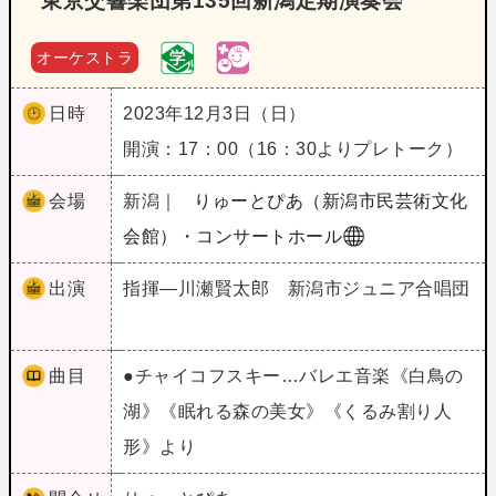
東京交響楽団第135回新潟定期演奏会
オーケストラ
日時
2023年12月3日（日）
開演：17：00（16：30よりプレトーク）
会場
新潟｜
りゅーとぴあ（新潟市民芸術文化
会館）・コンサートホール
出演
指揮―川瀬賢太郎 新潟市ジュニア合唱団
曲目
●チャイコフスキー…バレエ音楽《白鳥の
湖》《眠れる森の美女》《くるみ割り人
形》より