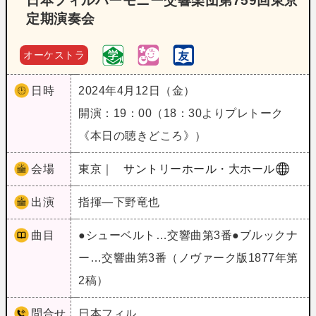
日本フィルハーモニー交響楽団第759回東京
定期演奏会
オーケストラ
日時
2024年4月12日（金）
開演：19：00（18：30よりプレトーク
《本日の聴きどころ》）
会場
東京｜
サントリーホール・大ホール
出演
指揮―下野竜也
曲目
●シューベルト…交響曲第3番●ブルックナ
ー…交響曲第3番（ノヴァーク版1877年第
2稿）
問合せ
日本フィル