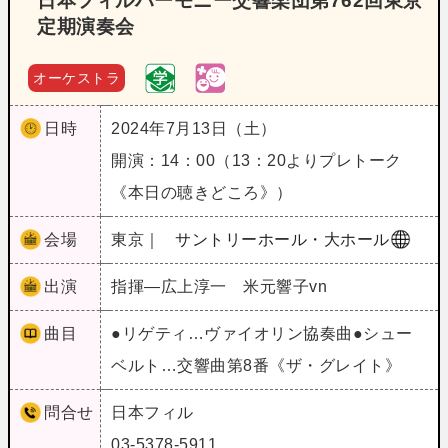
日本フィルハーモニー交響楽団第762回東京
定期演奏会
オーケストラ
日時
2024年7月13日（土）
開演：14：00（13：20よりプレトーク
《本日の聴きどころ》）
会場
東京｜
サントリーホール・大ホール
出演
指揮―広上淳一 米元響子vn
曲目
●リゲティ…ヴァイオリン協奏曲●シュー
ベルト…交響曲第8番《ザ・グレイト》
問合せ
日本フィル
03-5378-5911