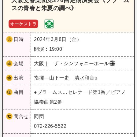
大阪交響楽団第270回定期演奏会《ブラーム
スの青春と朱夏の調べ》
オーケストラ
日時
2024年3月8日（金）
開演：19:00
会場
大阪｜
ザ・シンフォニーホール
出演
指揮―山下一史 清水和音p
曲目
●ブラームス…セレナード第1番／ピアノ
協奏曲第2番
問合せ
同団
072-226-5522