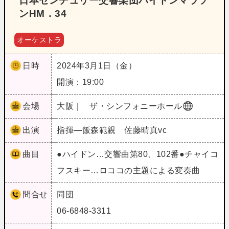
日本センチュリー交響楽団ハイドンマラソ
ンHM．34
オーケストラ
日時
2024年3月1日（金）
開演：19:00
会場
大阪｜
ザ・シンフォニーホール
出演
指揮―飯森範親 佐藤晴真vc
曲目
●ハイドン…交響曲第80、102番●チャイコ
フスキー…ロココの主題による変奏曲
問合せ
同団
06-6848-3311