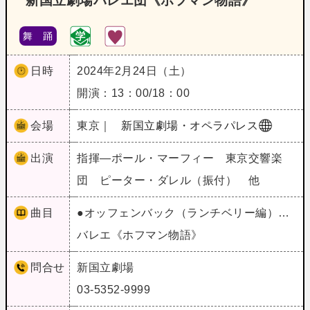
新国立劇場バレエ団《ホフマン物語》
舞 踊
日時
2024年2月24日（土）
開演：13：00/18：00
会場
東京｜
新国立劇場・オペラパレス
出演
指揮―ポール・マーフィー 東京交響楽
団 ピーター・ダレル（振付） 他
曲目
●オッフェンバック（ランチベリー編）…
バレエ《ホフマン物語》
問合せ
新国立劇場
03-5352-9999