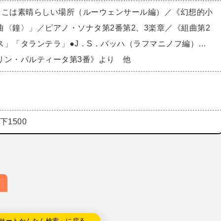
ここは素晴らしい場所（ルーウェンサール編）／《幻想的小
曲〈鐘〉」／ピアノ・ソナタ第2番第2、3楽章／《組曲第2
ス」「タランテラ」●J．S．バッハ（ラフマニノフ編）…
リン・パルティータ第3番》より 他
下1500
サートかんたん検索」に戻る