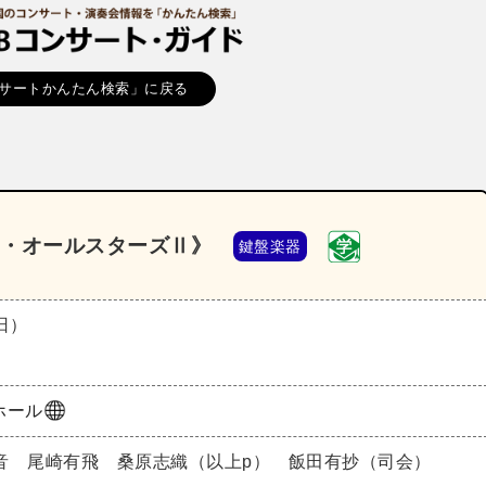
サートかんたん検索」に戻る
ノ・オールスターズⅡ》
鍵盤楽器
（日）
ホール
音 尾崎有飛 桑原志織（以上p） 飯田有抄（司会）