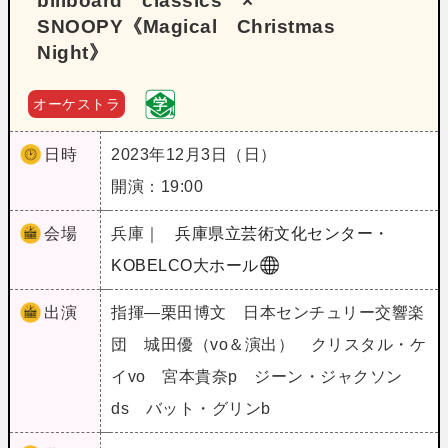
billboard classics ×
SNOOPY《Magical Christmas
Night》
オーケストラ
日時
2023年12月3日（日）
開演：19:00
会場
兵庫｜
兵庫県立芸術文化センター・
KOBELCO大ホール
出演
指揮―栗田博文 日本センチュリー交響楽
団 城田優（vo＆演出） クリスタル・ケ
イvo 宮本貴奈p ジーン・ジャクソン
ds バット・グリンb