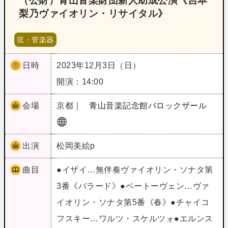
（公財）青山音楽財団新人助成公演《吉本
梨乃ヴァイオリン・リサイタル》
弦・管楽器
日時
2023年12月3日（日）
開演：14:00
会場
京都｜
青山音楽記念館バロックザール
出演
松岡美絵p
曲目
●イザイ…無伴奏ヴァイオリン・ソナタ第
3番《バラード》●ベートーヴェン…ヴァ
イオリン・ソナタ第5番《春》●チャイコ
フスキー…ワルツ・スケルツォ●エルンス