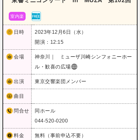
東響ミニコンサート in MUZA 第102回
室内楽
日時
2023年12月6日（水）
開演：12:15
会場
神奈川｜
ミューザ川崎シンフォニーホー
ル・歓喜の広場
出演
東京交響楽団メンバー
曲目
問合せ
同ホール
044-520-0200
料金
無料（事前申込不要）