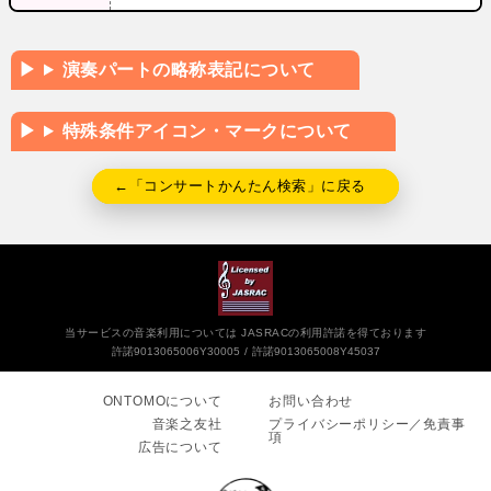
演奏パートの略称表記について
特殊条件アイコン・マークについて
←「コンサートかんたん検索」に戻る
当サービスの音楽利用については JASRACの利用許諾を得ております
許諾9013065006Y30005
許諾9013065008Y45037
ONTOMOについて
お問い合わせ
音楽之友社
プライバシーポリシー／免責事
項
広告について