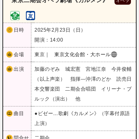
東京二期会オペラ劇場《カルメン》
オペラ
日時
2025年2月23日（日）
開演：14:00
会場
東京｜
東京文化会館・大ホール
出演
加藤のぞみ 城宏憲 宮地江奈 今井俊輔
（以上声楽） 指揮―沖澤のどか 読売日
本交響楽団 二期会合唱団 イリーナ・ブ
ルック（演出） 他
曲目
●ビゼー…歌劇《カルメン》（字幕付原語
上演）
問合せ
二期会