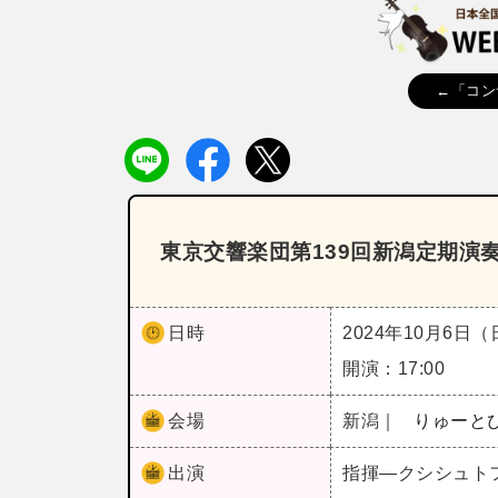
←「コン
東京交響楽団第139回新潟定期演
日時
2024年10月6日
開演：17:00
会場
新潟｜
りゅーと
出演
指揮―クシシュト