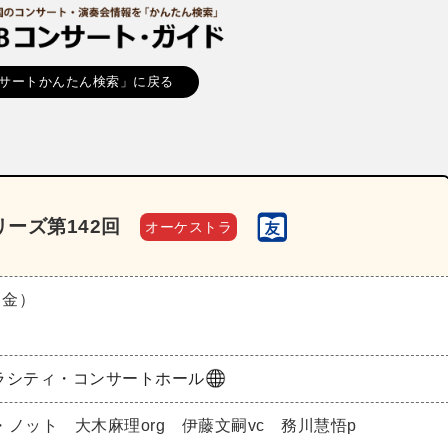
サートかんたん検索」に戻る
ーズ第142回
オーケストラ
（金）
ラシティ・コンサートホール
ノット 大木麻理org 伊藤文嗣vc 務川慧悟p