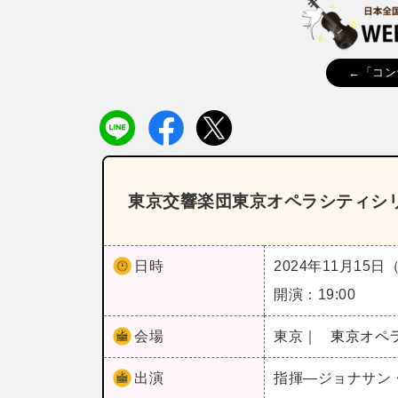
←「コン
東京交響楽団東京オペラシティシリ
日時
2024年11月15日
開演：19:00
会場
東京｜
東京オペ
出演
指揮―ジョナサン・