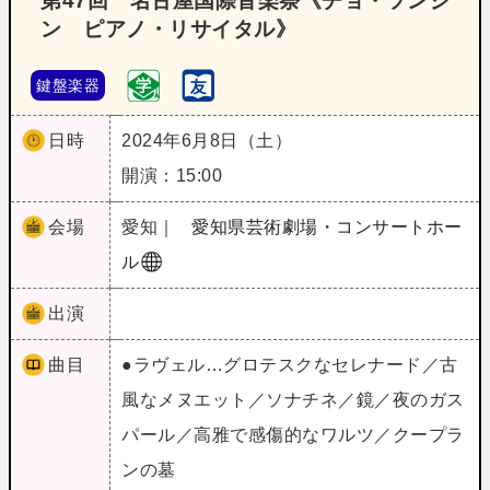
第47回 名古屋国際音楽祭《チョ・ソンジ
ン ピアノ・リサイタル》
鍵盤楽器
日時
2024年6月8日（土）
開演：15:00
会場
愛知｜
愛知県芸術劇場・コンサートホー
ル
出演
曲目
●ラヴェル…グロテスクなセレナード／古
風なメヌエット／ソナチネ／鏡／夜のガス
パール／高雅で感傷的なワルツ／クープラ
ンの墓