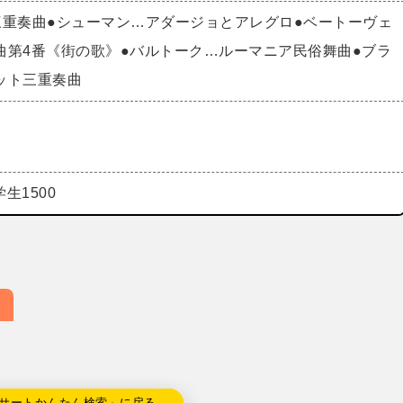
三重奏曲●シューマン…アダージョとアレグロ●ベートーヴェ
曲第4番《街の歌》●バルトーク…ルーマニア民俗舞曲●ブラ
ット三重奏曲
学生1500
サートかんたん検索」に戻る