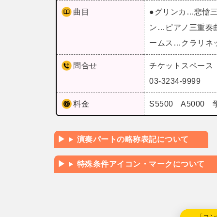
曲目
●グリンカ…悲愴
ン…ピアノ三重奏
ームス…クラリネ
問合せ
チケットスペース
03-3234-9999
料金
S5500 A5000 
演奏パートの略称表記について
特殊条件アイコン・マークについて
←「コン