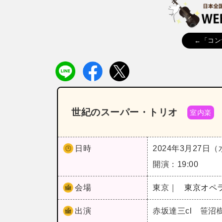
←「コン
世紀のスーパー・トリオ
室内楽
日時
2024年3月27日
開演：19:00
会場
東京｜
東京オペ
出演
赤坂達三cl 笹沼