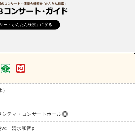
サートかんたん検索」に戻る
（水）
ラシティ・コンサートホール
樹vc 清水和音p