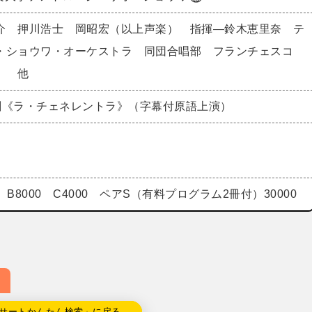
介 押川浩士 岡昭宏（以上声楽） 指揮―鈴木恵里奈 テ
・ショウワ・オーケストラ 同団合唱部 フランチェスコ
） 他
劇《ラ・チェネレントラ》（字幕付原語上演）
00 B8000 C4000 ペアS（有料プログラム2冊付）30000
サートかんたん検索」に戻る