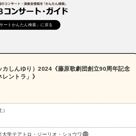
サートかんたん検索」に戻る
カしんゆり）2024《藤原歌劇団創立90周年記念
ネレントラ」》
（土）
楽大学テアトロ・ジーリオ・ショウワ