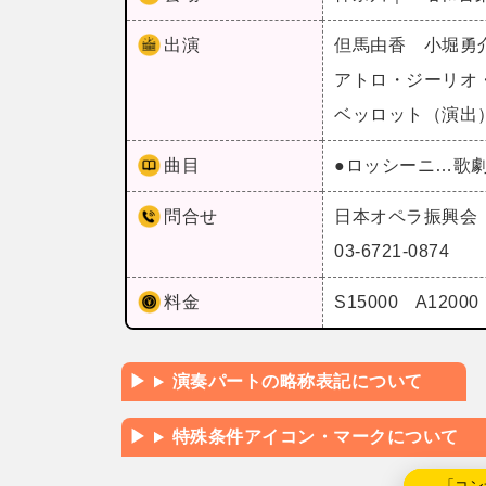
出演
但馬由香 小堀勇
アトロ・ジーリオ
ベッロット（演出
曲目
●ロッシーニ…歌
問合せ
日本オペラ振興会
03-6721-0874
料金
S15000 A120
演奏パートの略称表記について
特殊条件アイコン・マークについて
←「コン