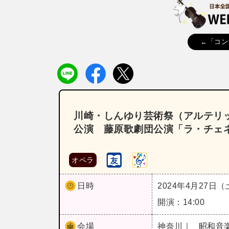
←「コン
川崎・しんゆり芸術祭（アルテリッ
公演 藤原歌劇団公演「ラ・チェ
オペラ
日時
2024年4月27日
開演：14:00
会場
神奈川｜
昭和音