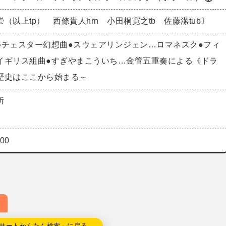
（以上tp） 西條貴人hrn 小田桐寛之tb 佐藤潔tub〕
ルチェスター幻想曲●スウェアリンジェン…ロマネスク●フィ
イギリス組曲●すぎやまこういち…金管五重奏による《ドラ
歴史はここから始まる～
所
00
サートかんたん検索」に戻る