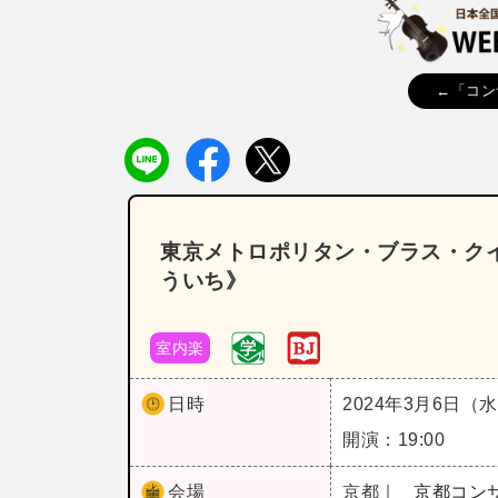
←「コン
東京メトロポリタン・ブラス・クイ
ういち》
室内楽
日時
2024年3月6日（
開演：19:00
会場
京都｜
京都コン