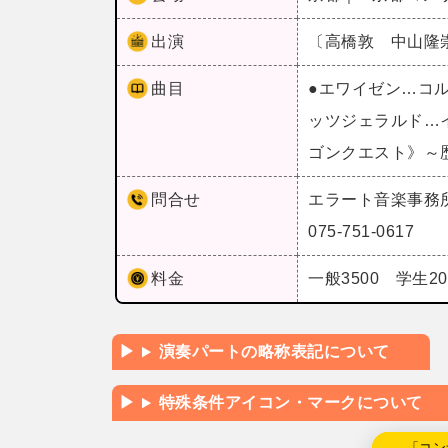
出演
〔高橋敦 中山隆崇
曲目
●エワイゼン…コ
ッツジェラルド…
ゴンクエスト》～
問合せ
エラート音楽事務
075-751-0617
料金
一般3500 学生20
演奏パートの略称表記について
特殊条件アイコン・マークについて
←「コン