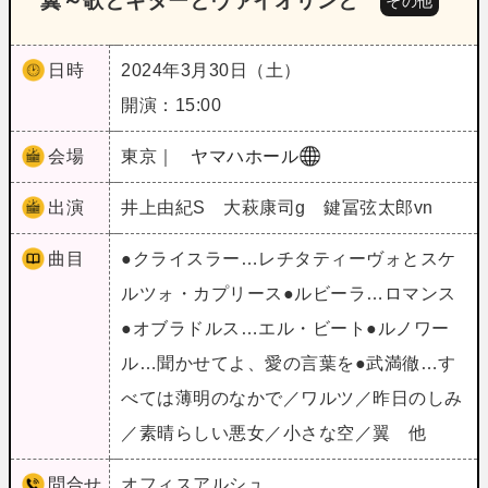
翼～歌とギターとヴァイオリンと
その他
日時
2024年3月30日（土）
開演：15:00
会場
東京｜
ヤマハホール
出演
井上由紀S 大萩康司g 鍵冨弦太郎vn
曲目
●クライスラー…レチタティーヴォとスケ
ルツォ・カプリース●ルビーラ…ロマンス
●オブラドルス…エル・ビート●ルノワー
ル…聞かせてよ、愛の言葉を●武満徹…す
べては薄明のなかで／ワルツ／昨日のしみ
／素晴らしい悪女／小さな空／翼 他
問合せ
オフィスアルシュ