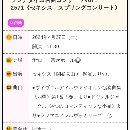
ランチタイム名曲コンサートVol．
2571《セキシス スプリングコンサート》
室内楽
日時
2024年4月27日（土）
開演：11:30
会場
愛知｜
宗次ホール
出演
セキシス〔関谷真由p 関谷まりvn〕
曲目
●ヴィヴァルディ…ヴァイオリン協奏曲集
《四季》第1番「春」より●ドヴォルジャ
ーク…《4つのロマンティックな小品》よ
り●ラフマニノフ…ヴォカリーズ 他
問合せ
同ホール