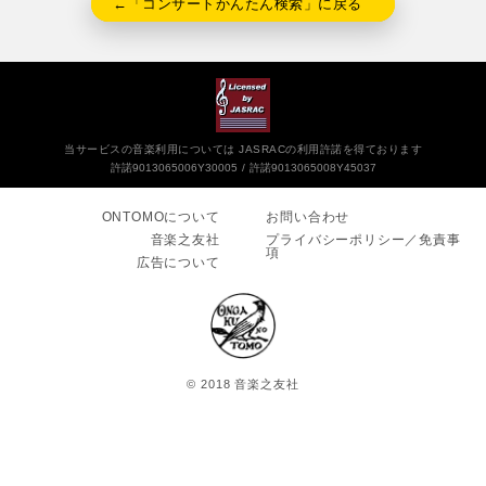
←「コンサートかんたん検索」に戻る
当サービスの音楽利用については JASRACの利用許諾を得ております
許諾9013065006Y30005
許諾9013065008Y45037
ONTOMOについて
お問い合わせ
音楽之友社
プライバシーポリシー／免責事
項
広告について
© 2018 音楽之友社