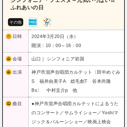
シンフォニア・フェスタ～元気いっぱい☆
ふれあいの日
その他
日時
2024年3月20日（水）
開演：10：00～16：00
会場
山口｜ シンフォニア岩国
出演
神戸市混声合唱団カルテット〔田中めぐみ
S 福井由美子A 総毛創T 谷本尚隆
Bs〕 中村圭介p 他
曲目
●神戸市混声合唱団カルテットによるうた
のコンサート／サムライショー／Yoshiマ
ジック＆バルーンショー／映画上映会