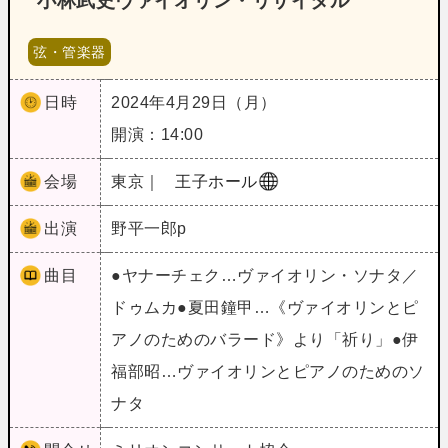
小林武史ヴァイオリン・リサイタル
弦・管楽器
日時
2024年4月29日（月）
開演：14:00
会場
東京｜
王子ホール
出演
野平一郎p
曲目
●ヤナーチェク…ヴァイオリン・ソナタ／
ドゥムカ●夏田鐘甲…《ヴァイオリンとピ
アノのためのバラード》より「祈り」●伊
福部昭…ヴァイオリンとピアノのためのソ
ナタ