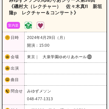
みゆずメソンのゆめりあシリーズ第38回
《磯村大（レクチャー） 佐々木真fl 新垣
隆p レクチャー＆コンサート》
室内楽
日時
2024年4月29日（月）
開演：15:00
会場
東京｜
大泉学園ゆめりあホール
出演
曲目
問合せ
みゆずメソン
048-477-1313