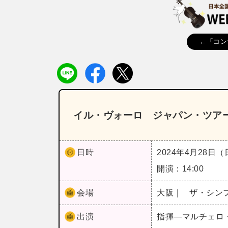
←「コン
イル・ヴォーロ ジャパン・ツアー20
日時
2024年4月28日
開演：14:00
会場
大阪｜
ザ・シン
出演
指揮―マルチェロ