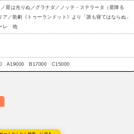
オ／星は光りぬ／グラナダ／ノッテ・ステラータ（星降る
リア／歌劇《トゥーランドット》より「誰も寝てはならぬ」
ーレ 他
00 A19000 B17000 C15000
サートかんたん検索」に戻る