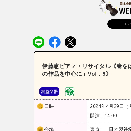
←「コン
伊藤恵ピアノ・リサイタル《春を
の作品を中心に」Vol．5》
鍵盤楽器
日時
2024年4月29日
開演：14:00
会場
東京｜
日本製鉄