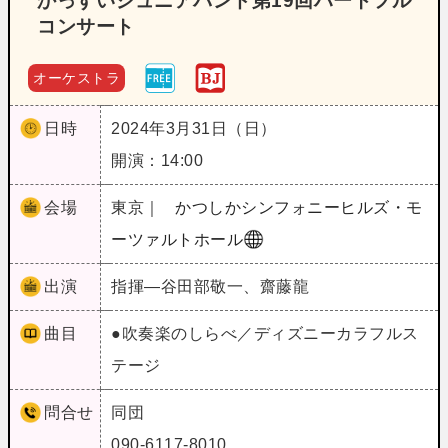
かっすいジュニアバンド第19回ハートフル
コンサート
オーケストラ
日時
2024年3月31日（日）
開演：14:00
会場
東京｜
かつしかシンフォニーヒルズ・モ
ーツァルトホール
出演
指揮―谷田部敬一、齋藤龍
曲目
●吹奏楽のしらべ／ディズニーカラフルス
テージ
問合せ
同団
090-6117-8010