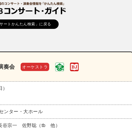
サートかんたん検索」に戻る
演奏会
オーケストラ
（日）
化センター・大ホール
長谷宗一 佐野聡（tb 他）