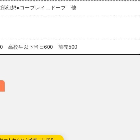
式部幻想●コープレイ…ドープ 他
00 高校生以下当日600 前売500
サートかんたん検索」に戻る