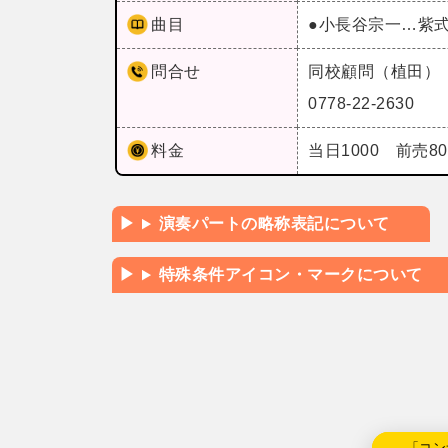
曲目
●小長谷宗一…紫
問合せ
同校顧問（植田）
0778-22-2630
料金
当日1000 前売8
演奏パートの略称表記について
特殊条件アイコン・マークについて
←「コン