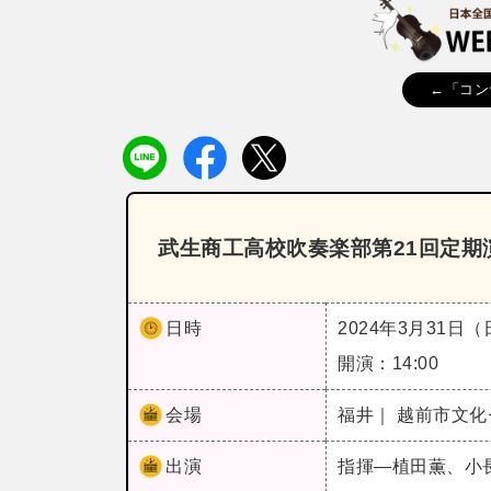
←「コン
武生商工高校吹奏楽部第21回定期
日時
2024年3月31日
開演：14:00
会場
福井｜ 越前市文
出演
指揮―植田薫、小