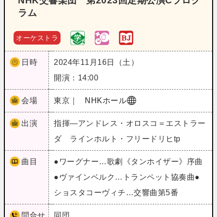
NHK交響楽団 第2023回定期公演Cプログ
ラム
オーケストラ
日時
2024年11月16日（土）
開演：14:00
会場
東京｜
NHKホール
出演
指揮―アンドレス・オロスコ＝エストラー
ダ ラインホルト・フリードリヒtp
曲目
●ワーグナー…歌劇《タンホイザー》序曲
●ヴァインベルク…トランペット協奏曲●
ショスタコーヴィチ…交響曲第5番
問合せ
同団