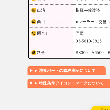
出演
指揮―佐渡裕
曲目
●マーラー…交響
問合せ
同団
03-5610-3815
料金
S8000 A6500 
演奏パートの略称表記について
特殊条件アイコン・マークについて
←「コン