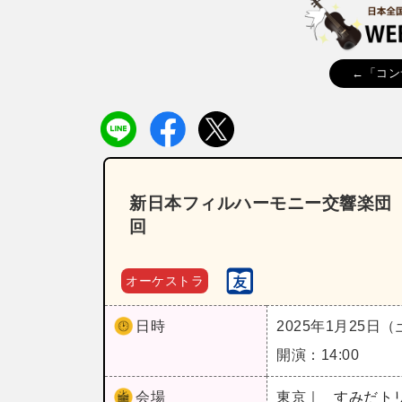
←「コン
新日本フィルハーモニー交響楽団 
回
オーケストラ
日時
2025年1月25日
開演：14:00
会場
東京｜
すみだト