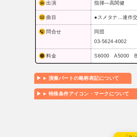
出演
指揮―高関健
曲目
●スメタナ…連作
問合せ
同団
03-5624-4002
料金
S6000 A5000
演奏パートの略称表記について
特殊条件アイコン・マークについて
←「コン