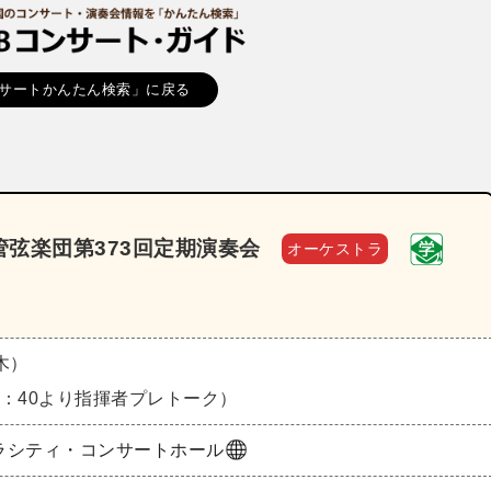
サートかんたん検索」に戻る
弦楽団第373回定期演奏会
オーケストラ
（木）
18：40より指揮者プレトーク）
ラシティ・コンサートホール