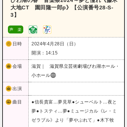
びわ湖の春 音楽祭2024～夢と憧れ《藤木
大地CT 園田隆一郎p》【公演番号28‐S‐
3】
声 楽
日時
2024年4月28日（日）
開演：14:15
会場
滋賀｜
滋賀県立芸術劇場びわ湖ホール・
小ホール
出演
曲目
●信長貴富…夢見草●シューベルト…夜と
夢●トスティ…夢●ミュージカル《レ・ミ
ゼラブル》より「夢やぶれて」●木下牧