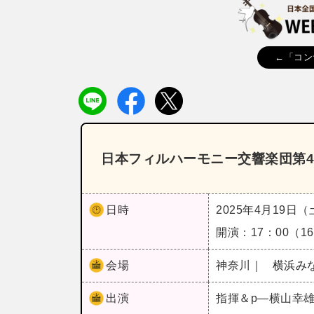
←「コン
日本フィルハーモニー交響楽団第4
日時
2025年4月19日
開演：17：00（
会場
神奈川｜
横浜み
出演
指揮＆p―横山幸