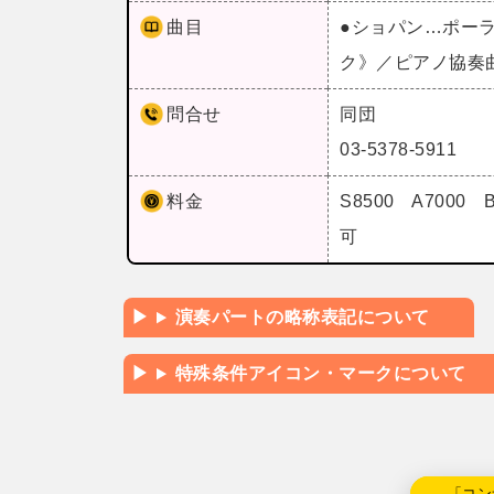
曲目
●ショパン…ポー
ク》／ピアノ協奏
問合せ
同団
03-5378-5911
料金
S8500 A7000
可
演奏パートの略称表記について
特殊条件アイコン・マークについて
←「コン