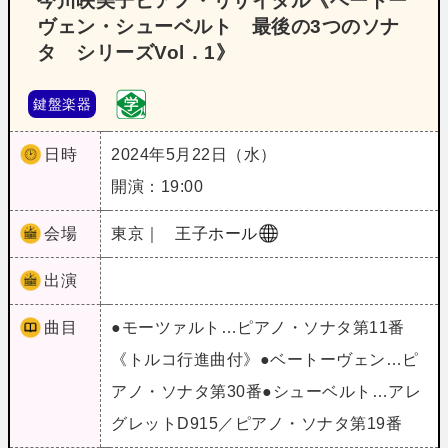
今川映美子ピアノ・リサイタル《ベートー
ヴェン・シューベルト 最後の3つのソナ
タ シリーズVol．1》
鍵盤楽器
日時
2024年5月22日（水）
開演：19:00
会場
東京｜
王子ホール
出演
曲目
●モーツァルト…ピアノ・ソナタ第11番
《トルコ行進曲付》●ベートーヴェン…ピ
アノ・ソナタ第30番●シューベルト…アレ
グレットD915／ピアノ・ソナタ第19番