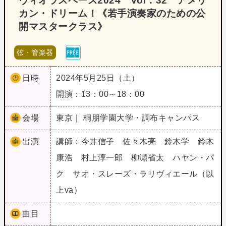
ヴィオラスペース2024 Vol．32 アメリ
カン・ドリーム！《若手演奏家のための公
開マスタークラス》
弦・管楽器
日時
2024年5月25日（土）
開演：13：00～18：00
会場
東京｜ 桐朋学園大学・調布キャンパス
出演
講師：今井信子 佐々木亮 鈴木学 鈴木
康浩 村上淳一郎 柳瀬省太 ハヤン・パ
ク サオ・スレーズ・ラリヴィエール（以
上va）
曲目