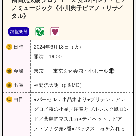
福間洸太朗プロデュース 第32回レア・ピア
ノミュージック《小川典子ピアノ・リサイ
タル》
鍵盤楽器
日時
2024年6月18日（火）
開演：19:00
会場
東京｜
東京文化会館・小ホール
出演
福間洸太朗（p＆MC）
曲目
●パーセル…小品集より●ブリテン…アレ
グロ／夜の小品／序奏とブルレスク風ロン
ド／悲劇的マズルカ●ティペット…ピア
ノ・ソナタ第2番●バックス…毒を入れら