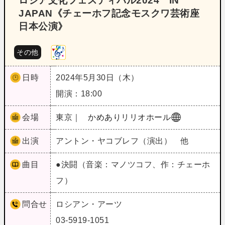
ロシア文化フェスティバル2024 IN
JAPAN《チェーホフ記念モスクワ芸術座
日本公演》
その他
日時
2024年5月30日（木）
開演：18:00
会場
東京｜
かめありリリオホール
出演
アントン・ヤコブレフ（演出） 他
曲目
●決闘（音楽：マノツコフ、作：チェーホ
フ）
問合せ
ロシアン・アーツ
03-5919-1051