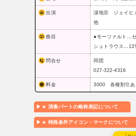
出演
濵地宗 ジェイヒ
他
曲目
●モーツァルト…セ
シュトラウス…1
問合せ
同団
027-322-4316
料金
3000 各種割引
演奏パートの略称表記について
特殊条件アイコン・マークについて
←「コン