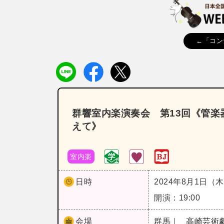
←「コン
群響室内楽演奏会 第13回《管楽
えて》
室内楽
日時
2024年8月1日（
開演：19:00
会場
群馬｜
高崎芸術