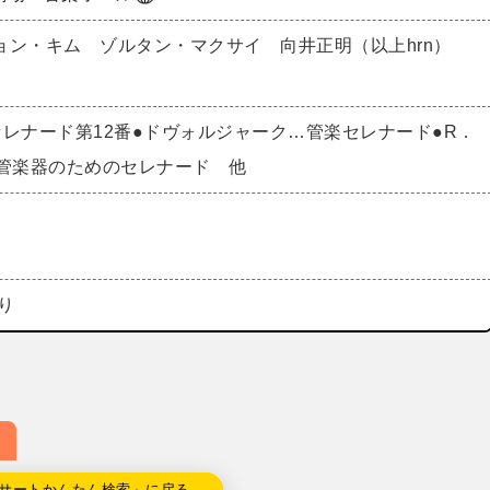
ョン・キム ゾルタン・マクサイ 向井正明（以上hrn）
レナード第12番●ドヴォルジャーク…管楽セレナード●R．
3管楽器のためのセレナード 他
あり
サートかんたん検索」に戻る