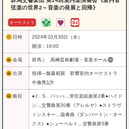
群馬交響楽団 第14回室内楽演奏会《室内管
弦楽の世界2～音楽の発展と回帰》
オーケストラ
日時
2024年10月30日（水）
開演：19:00
会場
群馬｜
高崎芸術劇場・音楽ホール
出演
指揮―飯森範親 群響室内オーケストラ
中條秀記fl
曲目
●J．S．バッハ…管弦楽組曲第2番●ハイド
ン…交響曲第30番《アレルヤ》●ストラヴ
ィンスキー…協奏曲《ダンバートン・オー
クス》●シューベルト…交響曲第5番