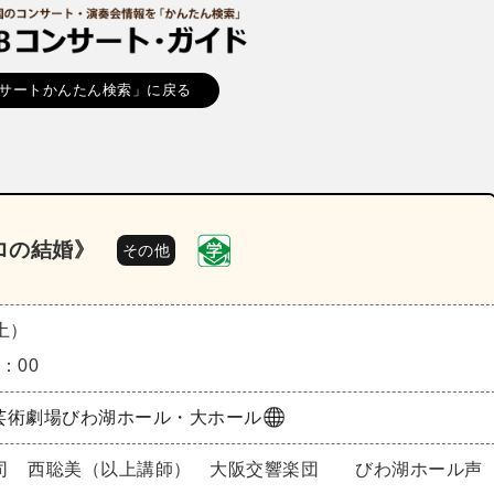
サートかんたん検索」に戻る
ロの結婚》
その他
（土）
7：00
芸術劇場びわ湖ホール・大ホール
司 西聡美（以上講師） 大阪交響楽団 びわ湖ホール声