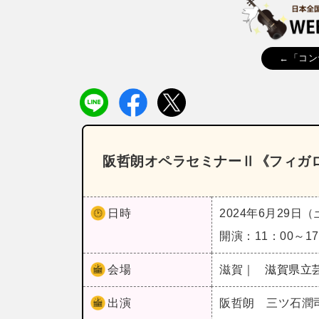
←「コン
阪哲朗オペラセミナーⅡ《フィガ
日時
2024年6月29日
開演：11：00～1
会場
滋賀｜
滋賀県立
出演
阪哲朗 三ツ石潤