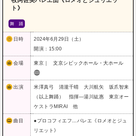
牧阿佐美バレヱ団《ロメオとジュリエッ
ト》
舞 踊
日時
2024年6月29日（土）
開演：15:00
会場
東京｜
文京シビックホール・大ホール
出演
米澤真弓 清瀧千晴 大川航矢 坂爪智来
（以上舞踊） 指揮―湯川紘惠 東京オー
ケストラMIRAI 他
曲目
●プロコフィエフ…バレエ《ロメオとジュ
リエット》