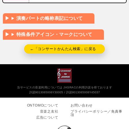
演奏パートの略称表記について
特殊条件アイコン・マークについて
←「コンサートかんたん検索」に戻る
当サービスの音楽利用については JASRACの利用許諾を得ております
許諾9013065006Y30005
許諾9013065008Y45037
ONTOMOについて
お問い合わせ
音楽之友社
プライバシーポリシー／免責事
項
広告について