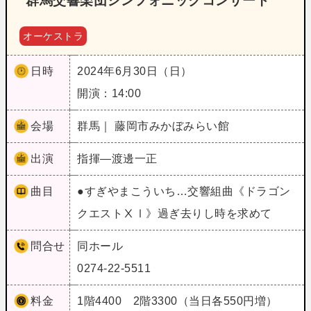
群馬交響楽団シンフォニックコンサート
オーケストラ
日時
2024年6月30日（日）
開演：14:00
会場
群馬｜ 藤岡市みかぼみらい館
出演
指揮―渡邊一正
曲目
●すぎやまこういち…交響組曲《ドラゴン
クエストⅩⅠ》過ぎ去りし時を求めて
問合せ
同ホール
0274-22-5511
料金
1階4400 2階3300（当日各550円増）