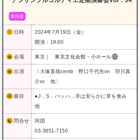
アンサンブルコルディエ定期演奏会Vol．54
室内楽
日時
2024年7月19日（金）
開演：19:00
会場
東京｜
東京文化会館・小ホール
出演
〔大塚直哉cemb 野口千代光vn 羽川真
介vc 他〕
曲目
●J．S．バッハ…羊は安らかに草を食み
他
問合せ
同団
03-3851-7150