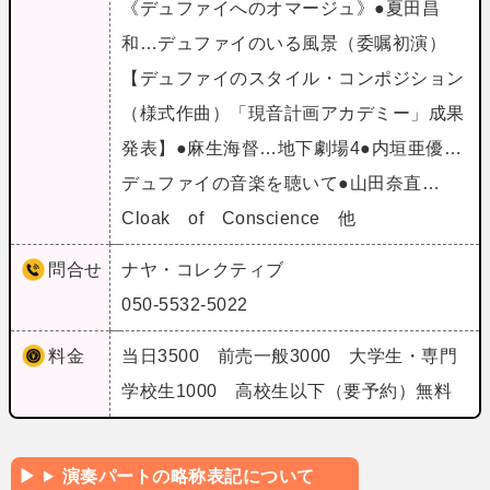
《デュファイへのオマージュ》●夏田昌
和…デュファイのいる風景（委嘱初演）
【デュファイのスタイル・コンポジション
（様式作曲）「現音計画アカデミー」成果
発表】●麻生海督…地下劇場4●内垣亜優…
デュファイの音楽を聴いて●山田奈直…
Cloak of Conscience 他
問合せ
ナヤ・コレクティブ
050-5532-5022
料金
当日3500 前売一般3000 大学生・専門
学校生1000 高校生以下（要予約）無料
演奏パートの略称表記について