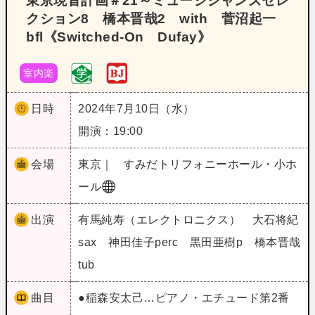
東京現音計画＃21～ミュージシャンズセレ
クション8 橋本晋哉2 with 菅沼起一
bfl《Switched‐On Dufay》
室内楽
日時
2024年7月10日（水）
開演：19:00
会場
東京｜
すみだトリフォニーホール・小ホ
ール
出演
有馬純寿（エレクトロニクス） 大石将紀
sax 神田佳子perc 黒田亜樹p 橋本晋哉
tub
曲目
●稲森安太己…ピアノ・エチュード第2番