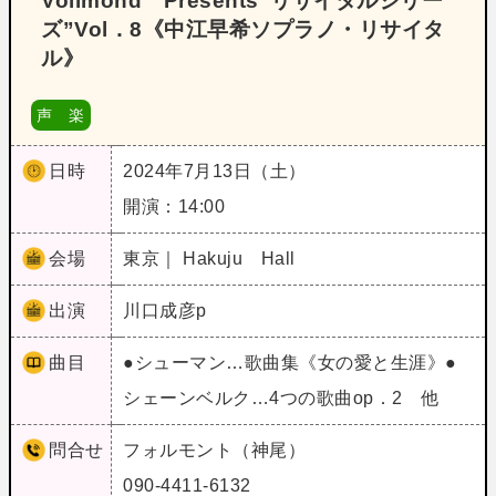
Vollmond Presents“リサイタルシリー
ズ”Vol．8《中江早希ソプラノ・リサイタ
ル》
声 楽
日時
2024年7月13日（土）
開演：14:00
会場
東京｜ Hakuju Hall
出演
川口成彦p
曲目
●シューマン…歌曲集《女の愛と生涯》●
シェーンベルク…4つの歌曲op．2 他
問合せ
フォルモント（神尾）
090-4411-6132